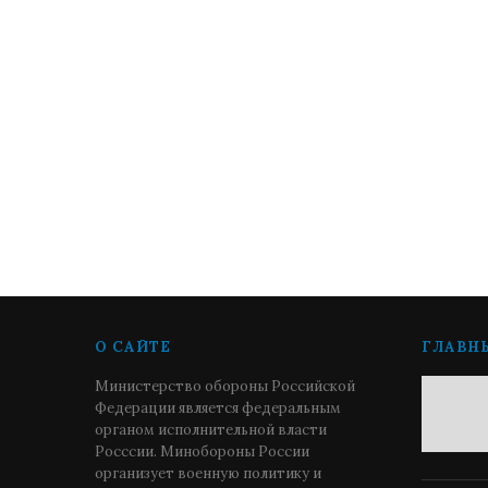
О САЙТЕ
ГЛАВН
Министерство обороны Российской
Федерации является федеральным
органом исполнительной власти
Росссии. Минобороны России
организует военную политику и