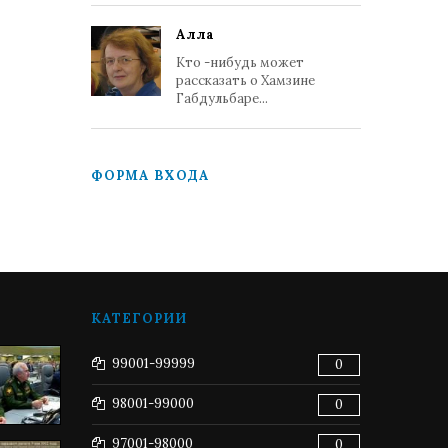
Алла
Кто -нибудь может
рассказать о Хамзине
Габдульбаре...
ФОРМА ВХОДА
КАТЕГОРИИ
99001-99999
0
98001-99000
0
97001-98000
0