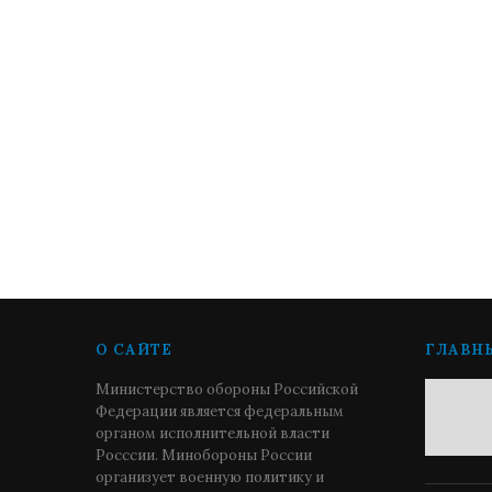
О САЙТЕ
ГЛАВН
Министерство обороны Российской
Федерации является федеральным
органом исполнительной власти
Росссии. Минобороны России
организует военную политику и