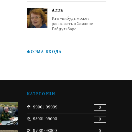
Алла
Кто -нибудь может
рассказать о Хамзине
Габдульбаре...
ФОРМА ВХОДА
КАТЕГОРИИ
99001-99999
0
98001-99000
0
97001-98000
0