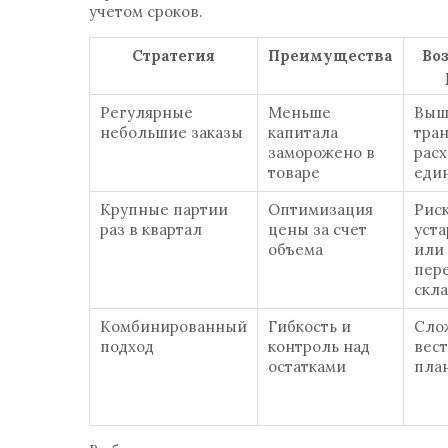
учетом сроков.
Стратегия
Преимущества
Во
Регулярные
Меньше
Выш
небольшие заказы
капитала
тра
заморожено в
расх
товаре
еди
Крупные партии
Оптимизация
Рис
раз в квартал
цены за счет
уст
объема
или
пер
скла
Комбинированный
Гибкость и
Сло
подход
контроль над
вест
остатками
пла