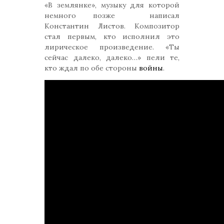
«В землянке», музыку для которой
немного позже написал
Константин Листов. Композитор
стал первым, кто исполнил это
лирическое произведение. «Ты
сейчас далеко, далеко…» пели те,
кто ждал по обе стороны
войны
.