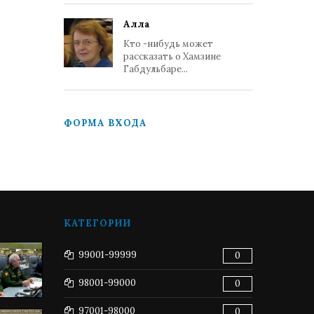
Алла
Кто -нибудь может
рассказать о Хамзине
Габдульбаре...
ФОРМА ВХОДА
КАТЕГОРИИ
99001-99999
0
98001-99000
0
97001-98000
0