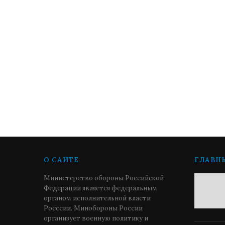
О САЙТЕ
ГЛАВН
Министерство обороны Российской
Федерации является федеральным
органом исполнительной власти
Росссии. Минобороны России
организует военную политику и