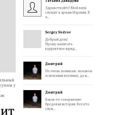
Татьяна Давыдова
Здравствуйте! Мой внук
служит в армии Израиля. Я
п...
Sergey Nedrov
Добрый день!
Прошу написать
корректное юрид...
Дмитрий
Не очень понимаю, на каком
основании военных, да и...
бильный
 суммы у
.
Дмитрий
как
Какая-то совершенно
бредовая история. Все кто
СИТ
служ...