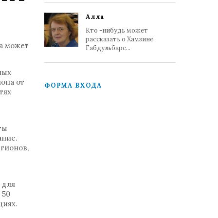
Алла
Кто -нибудь может
ч
рассказать о Хамзине
ца может
Габдульбаре...
ных
она от
ФОРМА ВХОДА
тях
ты
ание.
егионов,
 для
 50
циях.