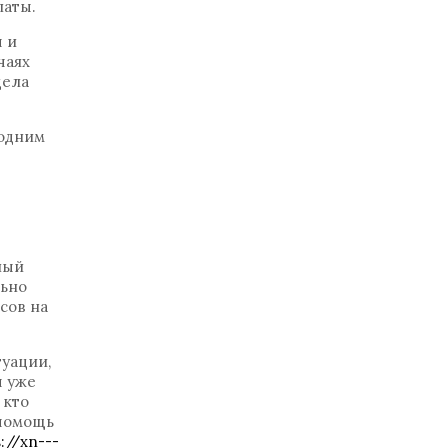
латы.
ы и
чаях
дела
 одним
ный
льно
сов на
уации,
ы уже
 кто
 помощь
s://xn---