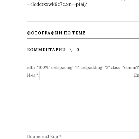
--ilcdctxxwk6c7c.xn--p1ai/
ФОТОГРАФИИ ПО ТЕМЕ
КОММЕНТАРИИ
0
idth="100%" cellspacing="1" cellpadding="2" class="commT
Имя *:
Em
Подписка:1 Код *: