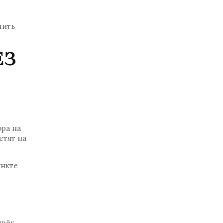
чить
ЕЗ
ора на
етят на
ункте
трёх