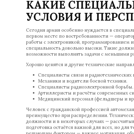
КАКИЕ СПЕЦИАЛЬ
УСЛОВИЯ И ПЕРС
Сегодня армия особенно нуждается в специали
первом месте по востребованности — операто
работы с электроникой, программированием ил
специальность довольно высоки. Такие должн
возможности выполнять задачи с меньшими ри
Хорошо ценятся и другие технические направ
Специалисты связи и радиотехнических 
Механики и водители боевой техники.
Специалисты радиоэлектронной борьбы.
Артиллеристы и расчёты современных си
Медицинский персонал (фельдшеры и вр
Человек с гражданской профессией автомехани
преимущество при распределении. Технически
должности и в некоторых случаях — рассчиты
подготовка остаётся важной для всех, но для
решающим фактором — важнее мотивация, обуч