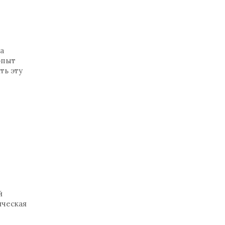
а
опыт
ть эту
т
й
ическая