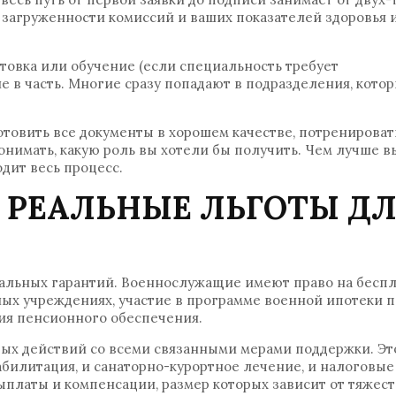
т загруженности комиссий и ваших показателей здоровья 
отовка или обучение (если специальность требует
 в часть. Многие сразу попадают в подразделения, кото
отовить все документы в хорошем качестве, потренироват
онимать, какую роль вы хотели бы получить. Чем лучше в
дит весь процесс.
: РЕАЛЬНЫЕ ЛЬГОТЫ Д
иальных гарантий. Военнослужащие имеют право на бесп
ых учреждениях, участие в программе военной ипотеки 
ия пенсионного обеспечения.
вых действий со всеми связанными мерами поддержки. Эт
илитация, и санаторно-курортное лечение, и налоговые
ыплаты и компенсации, размер которых зависит от тяжес