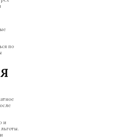
и
рые
ься по
ы
ЛЯ
латное
после
о и
 льготы.
ти