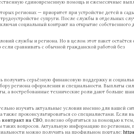
щественную единовременную помощь и ежемесячные вып
оторых регионах — приоритет при устройстве детей в сад
трудоустройстве супруги. После службы в отдельных слу
ключая социальный контракт на открытие собственного 
ловий службы и региона. Но в целом этот пакет остаётся
 если сравнивать с обычной гражданской работой без
сть получить серьёзную финансовую поддержку и социаль
выбору региона оформления и специальности. Выплаты си
нты, а востребованные технические роли дают больше шан
ельно изучить актуальные условия именно для вашей сит
 а также проконсультироваться со специалистами. Если в
 контракт на СВО
, полезно обратиться за помощью к тем,
 таких вопросов. Актуальную информацию по регионам,
циальности можно получить на профильном портале:
http