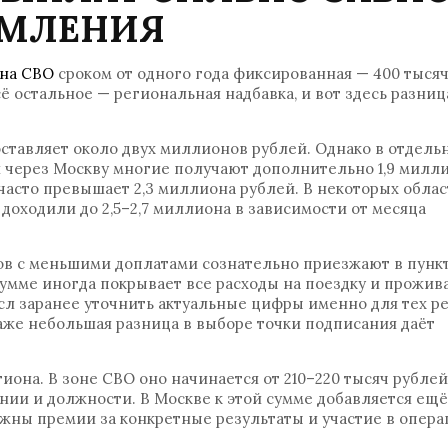
РМЛЕНИЯ
 на СВО
сроком от одного года фиксированная — 400 тыся
сё остальное — региональная надбавка, и вот здесь разни
оставляет около двух миллионов рублей. Однако в отдель
 через Москву многие получают дополнительно 1,9 милли
часто превышает 2,3 миллиона рублей. В некоторых облас
 доходили до 2,5–2,7 миллиона в зависимости от месяца
ов с меньшими доплатами сознательно приезжают в пунк
сумме иногда покрывает все расходы на поездку и прожив
сл заранее уточнить актуальные цифры именно для тех р
аже небольшая разница в выборе точки подписания даёт
иона. В зоне СВО оно начинается от 210–220 тысяч рублей
ании и должности. В Москве к этой сумме добавляется ещё
жны премии за конкретные результаты и участие в опера