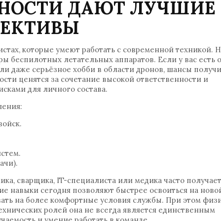
НОСТИ ДАЮТ ЛУЧШИЕ
ПЕКТИВЫ
стах, которые умеют работать с современной техникой. Н
ры беспилотных летательных аппаратов. Если у вас есть 
и даже серьёзное хобби в области дронов, шансы получи
ости ценятся за сочетание высокой ответственности и
сками для личного состава.
ления:
войск.
стем.
ачи).
ка, сварщика, IT-специалиста или медика часто получае
е навыки сегодня позволяют быстрее освоиться на ново
вать на более комфортные условия службы. При этом физ
 технических ролей она не всегда является единственным
аемость и умение работать в команде.