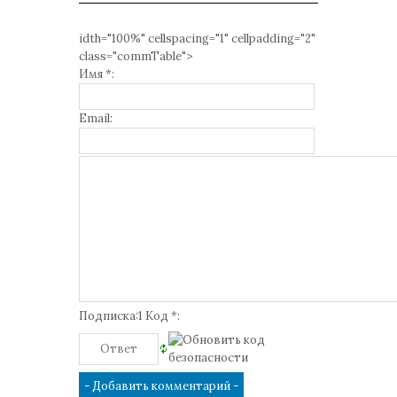
idth="100%" cellspacing="1" cellpadding="2"
class="commTable">
Имя *:
Email:
Подписка:1 Код *: