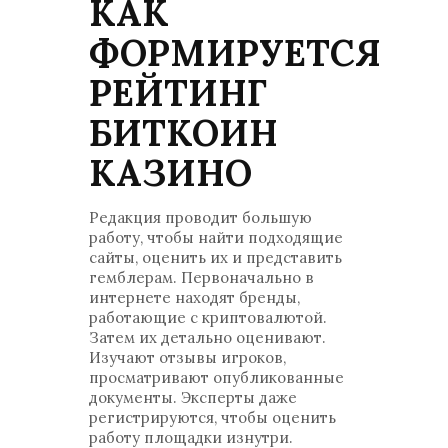
КАК
ФОРМИРУЕТСЯ
РЕЙТИНГ
БИТКОИН
КАЗИНО
Редакция проводит большую
работу, чтобы найти подходящие
сайты, оценить их и представить
гемблерам. Первоначально в
интернете находят бренды,
работающие с криптовалютой.
Затем их детально оценивают.
Изучают отзывы игроков,
просматривают опубликованные
документы. Эксперты даже
регистрируются, чтобы оценить
работу площадки изнутри.