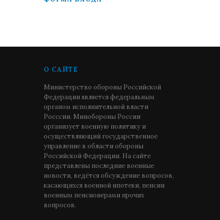
О САЙТЕ
Министерство обороны Российской
Федерации является федеральным
органом исполнительной власти
Росссии. Минобороны России
организует военную политику и
осуществляющий государственное
управление в области обороны
Российской Федерации. На сайте
представлены последние военные
новости, ведётся обсуждение вопросов,
касающихся военной ипотеки, пенсии
военным пенсионерами прочих
вопросов.