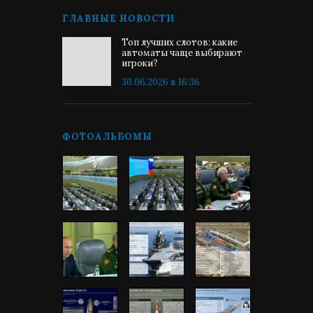
ГЛАВНЫЕ НОВОСТИ
Топ лучших слотов: какие
автоматы чаще выбирают
игроки?
30.06.2026 в 16:36
ФОТОАЛЬБОМЫ