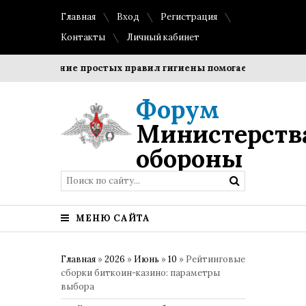
Главная
Вход
Регистрация
Контакты
Личный кабинет
юдение простых правил гигиены помогает сохранить прозрач
Форум
Министерств
обороны
МЕНЮ САЙТА
Главная
»
2026
»
Июнь
»
10
» Рейтинговые
сборки биткоин-казино: параметры
выбора