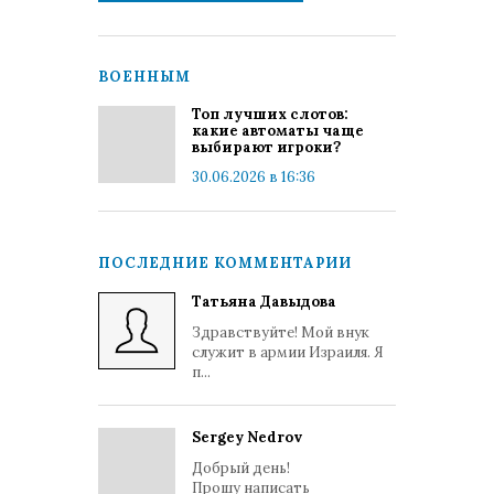
ВОЕННЫМ
Топ лучших слотов:
какие автоматы чаще
выбирают игроки?
30.06.2026 в 16:36
ПОСЛЕДНИЕ КОММЕНТАРИИ
Татьяна Давыдова
Здравствуйте! Мой внук
служит в армии Израиля. Я
п...
Sergey Nedrov
Добрый день!
Прошу написать