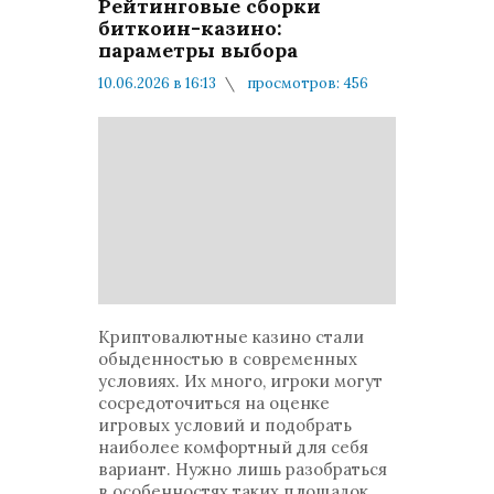
Рейтинговые сборки
биткоин-казино:
параметры выбора
10.06.2026 в 16:13
просмотров: 456
комментариев: 0
Мнения и публикации
Криптовалютные казино стали
обыденностью в современных
условиях. Их много, игроки могут
сосредоточиться на оценке
игровых условий и подобрать
наиболее комфортный для себя
вариант. Нужно лишь разобраться
в особенностях таких площадок.