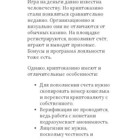
Игра на деньги давно известна
человечеству. Но криптоказино
стали появляться сравнительно
недавно. Организационно и
визуально они не отличаются от
обычных казино. На площадке
регистрируются, пополняют счёт,
играют и выводят призовые.
Бонусы и программа лояльности
тоже есть.
Однако, криптоказино имеют и
отличительные особенности:
Для пополнения счета нужно
скопировать номер кошелька
и перевести криптовалюту с
собственного.
Верификация не проводится,
ведь работа с монетами
подразумевает анонимность.
Лицензия не нужна,
поскольку честность и