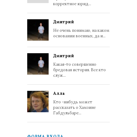
корректное юрид...
Дмитрий
Не очень понимаю, на каком
основании военных, да и...
Дмитрий
Какая-то совершенно
бредовая история. Все кто
служ...
Алла
Кто -нибудь может
рассказать о Хамзине
Габдульбаре...
ФОРМА ВХОДА