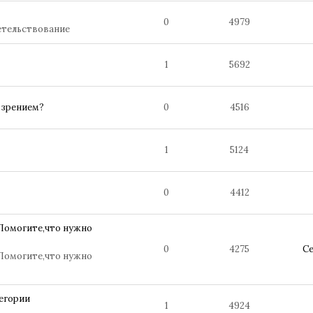
0
4979
етельствование
1
5692
м зрением?
0
4516
1
5124
0
4412
!!Помогите,что нужно
0
4275
С
!!Помогите,что нужно
тегории
1
4924