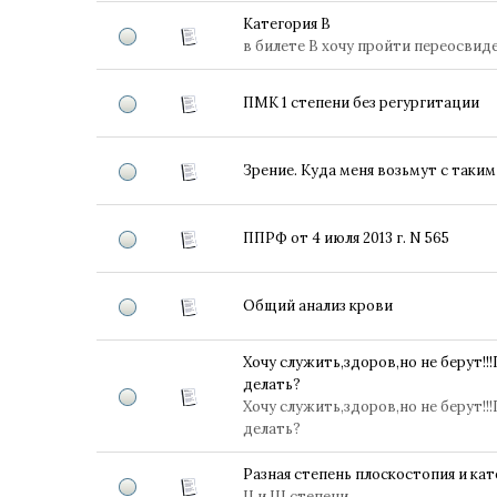
Категория В
в билете В хочу пройти переосвид
ПМК 1 степени без регургитации
Зрение. Куда меня возьмут с таки
ППРФ от 4 июля 2013 г. N 565
Общий анализ крови
Хочу служить,здоров,но не берут!
делать?
Хочу служить,здоров,но не берут!
делать?
Разная степень плоскостопия и ка
II и III степени