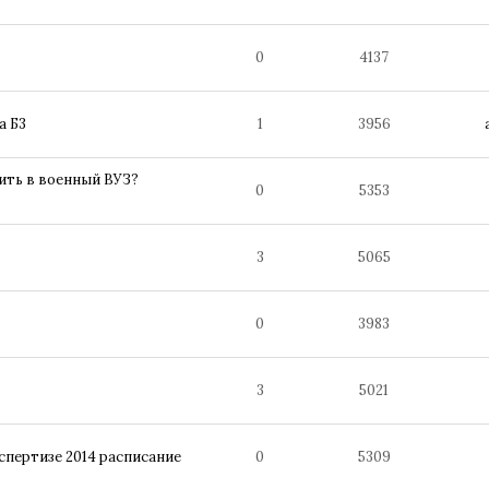
0
4137
а Б3
1
3956
ить в военный ВУЗ?
0
5353
3
5065
0
3983
3
5021
спертизе 2014 расписание
0
5309