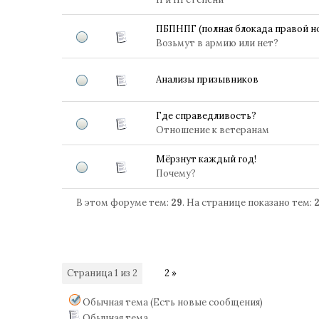
ПБПНПГ (полная блокада правой но
Возьмут в армию или нет?
Анализы призывников
Где справедливость?
Отношение к ветеранам
Мёрзнут каждый год!
Почему?
В этом форуме тем:
29
. На странице показано тем:
Страница
1
из
2
1
2
»
Обычная тема (Есть новые сообщения)
Обычная тема