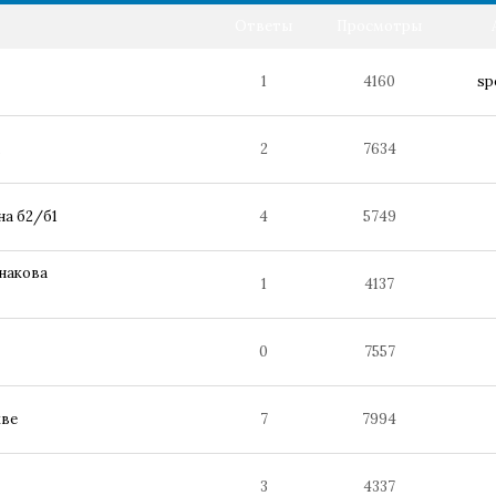
Ответы
Просмотры
1
4160
sp
.
2
7634
на б2/б1
4
5749
инакова
1
4137
0
7557
кве
7
7994
3
4337