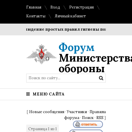
Главная
Вход
Регистрация
Контакты
Личный кабинет
и?
Соблюдение простых правил гигиены помогает сохрани
Форум
Министерств
обороны
МЕНЮ САЙТА
[
Новые сообщения
·
Участники
·
Правила
форума
·
Поиск
·
RSS
]
Страница
1
из
1