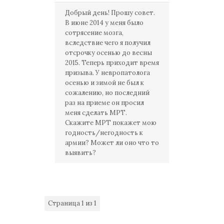
Добрый день! Прошу совет.
В июне 2014 у меня было
сотрясение мозга,
вследствие чего я получил
отсрочку осенью до весны
2015. Теперь приходит время
призыва. У невропатолога
осенью и зимой не был к
сожалению, но последний
раз на приеме он просил
меня сделать МРТ.
Скажите МРТ покажет мою
годность/негодность к
армии? Может ли оно что то
выявить?
Страница
1
из
1
1