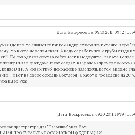
Дата: Воскресенье, 09.10.2011, 09:12 | С
у как где что-то случается так командир становись к стенке. а про "
чему -то никто не вспоминает. А ведь ее работники и трубы кладу и те
нг!!!!. По поводу количества койкомест в медпункте- так это вопро
я позакрывали, граждане лечат солдат. на урале например как осень 
, привезли 10% новых труб, покрасили и заложили. потом видимо счас
ные!!! и вот на дворе середина октября , а работы проведено на 20%
ура им не указ.
Дата: Воскресенье, 09.10.2011, 16:19 | С
оенная прокуратура для "Славянки" указ. Вот:
ЛЬНАЯ ПРОКУРАТУРА РОССИЙСКОЙ ФЕДЕРАЦИИ