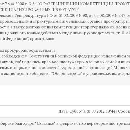
от 7 мая 2008 г. N 84 "О РАЗГРАНИЧЕНИИ КОМПЕТЕНЦИИ ПРО
 СПЕЦИАЛИЗИРОВАННЫХ ПРОКУРАТУР"
риказов Генпрокуратуры РФ от 31.03.2009 N 98, от 03.08.2009 N 247, от
с произошедшими структурными изменениями органов прокуратуры 
ости, а также разграничения компетенции территориальных, военны
ния должного взаимодействия между ними, руководствуясь ст. 11 и 
ой Федерации", приказываю:
ым прокурорам осуществлять:
а соблюдением Конституции Российской Федерации, исполнением з
 актов, соблюдением прав военнослужащих, членов их семей и иных
ными лицами воинских частей, учреждений и организаций Министер
о акционерного общества "Оборонсервис" и управляемых им открыты
Дата: Суббота, 31.03.2012, 19:44 | Соо
бирске благодаря " Славянке" в феврале было переморожнно три ка