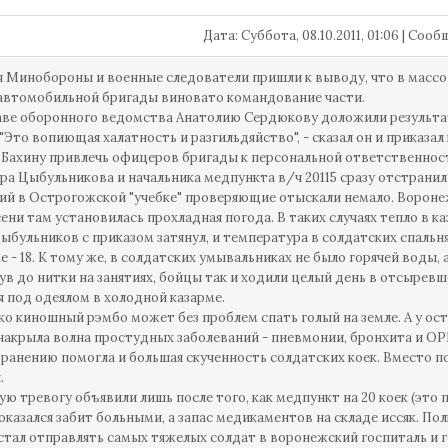
Дата: Суббота, 08.10.2011, 01:06 | Со
 Минобороны и военные следователи пришли к выводу, что в массо
автомобильной бригады виновато командование части.
аве оборонного ведомства Анатолию Сердюкову доложили результаты
 "Это вопиющая халатность и разгильдяйство", - сказал он и прик
Бахину привлечь офицеров бригады к персональной ответственности
ра Цыбульникова и начальника медпункта в/ч 20115 сразу отстрани
й в Острогожской "учебке" проверяющие отыскали немало. Воронежск
сени там установилась прохладная погода. В таких случаях тепло в
Цыбульников с приказом затянул, и температура в солдатских спальн
 - 18. К тому же, в солдатских умывальниках не было горячей воды, 
в до нитки на занятиях, бойцы так и ходили целый день в отсырев
я под одеялом в холодной казарме.
ко киношный рэмбо может без проблем спать голый на земле. А у ос
накрыла волна простудных заболеваний - пневмонии, бронхита и ОР
ранению помогла и большая скученность солдатских коек. Вместо п
.
ю тревогу объявили лишь после того, как медпункт на 20 коек (это 
 оказался забит больными, а запас медикаментов на складе иссяк. П
 стал отправлять самых тяжелых солдат в воронежский госпиталь и 