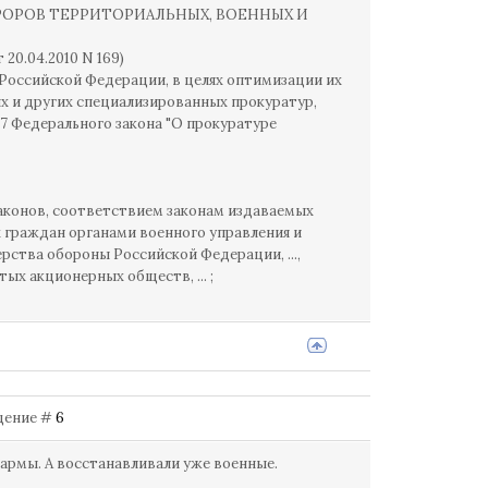
КУРОРОВ ТЕРРИТОРИАЛЬНЫХ, ВОЕННЫХ И
 20.04.2010 N 169)
Российской Федерации, в целях оптимизации их
х и других специализированных прокуратур,
17 Федерального закона "О прокуратуре
аконов, соответствием законам издаваемых
 граждан органами военного управления и
ства обороны Российской Федерации, ...,
х акционерных обществ, ... ;
бщение #
6
зармы. А восстанавливали уже военные.