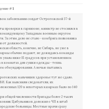
общение #
1
вом заболевании солдат Острогожской 37-й
 проверки в гарнизоне, министр не стеснялся в
азал командующему Западным военным округом
. За этим дело не стало - комбрига полковника
ли от должностей.
ая область, конечно, не Сибирь, но уже в
 казармы обычно подают, не дожидаясь команды
ях упала ниже 15 градусов при установленном
а в комнатах для сушки одежды - тепла.
шем обмундировании. А ночью пытались
трогожских мальчишек здоровье тут же сдало.
ВИ. Как выяснили следователи, их
оложенных 120 в некоторых казармах было по 140
при общей численности бригады более 2 тысяч
олковник Цибульников доложил о ЧП в штаб
городские больницы. Местные врачи сразу