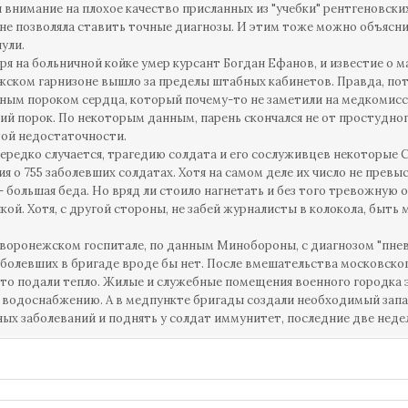
 внимание на плохое качество присланных из "учебки" рентгеновски
не позволяла ставить точные диагнозы. И этим тоже можно объясн
нули.
бря на больничной койке умер курсант Богдан Ефанов, и известие о
ском гарнизоне вышло за пределы штабных кабинетов. Правда, пот
ым пороком сердца, который почему-то не заметили на медкомисси
й порок. По некоторым данным, парень скончался не от простудного
ой недостаточности.
нередко случается, трагедию солдата и его сослуживцев некоторые 
я о 755 заболевших солдатах. Хотя на самом деле их число не превыс
- большая беда. Но вряд ли стоило нагнетать и без того тревожную 
кой. Хотя, с другой стороны, не забей журналисты в колокола, быт
 воронежском госпитале, по данным Минобороны, с диагнозом "пне
болевших в бригаде вроде бы нет. После вмешательства московског
то подали тепло. Жилые и служебные помещения военного городка
 водоснабжению. А в медпункте бригады создали необходимый запа
ых заболеваний и поднять у солдат иммунитет, последние две нед