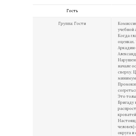
Гость
Группа: Гости
Комиссия
учебной 
Когда гл
оценках.
Аркадию 
Александ
Нарушени
начале о
сверху. 
минимуме
Промокну
согретьс
Это толь
Бригаду 
распрост
кроватей
Настоящу
человек)
округа и