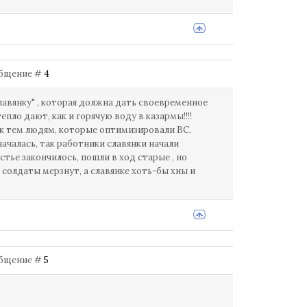
ообщение #
4
славянку" , которая должна дать своевременное
пло дают, как и горячую воду в казармы!!!!
с к тем людям, которые оптимизировали ВС.
началась, так работники славянки начали
тье закончилось, пошли в ход старые , но
. солдаты мерзнут, а славянке хоть-бы хны и
ообщение #
5