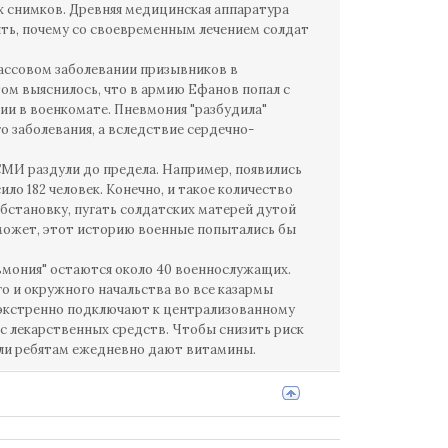
х снимков. Древняя медицинская аппаратура
ить, почему со своевременным лечением солдат
 массовом заболевании призывников в
ом выяснилось, что в армию Ефанов попал с
и в военкомате. Пневмония "разбудила"
 заболевания, а вследствие сердечно-
СМИ раздули до предела. Например, появились
ило 182 человек. Конечно, и такое количество
обстановку, пугать солдатских матерей дутой
ь может, этот историю военные попытались бы
вмония" остаются около 40 военнослужащих.
о и окружного начальства во все казармы
 экстренно подключают к централизованному
с лекарственных средств. Чтобы снизить риск
ели ребятам ежедневно дают витамины.