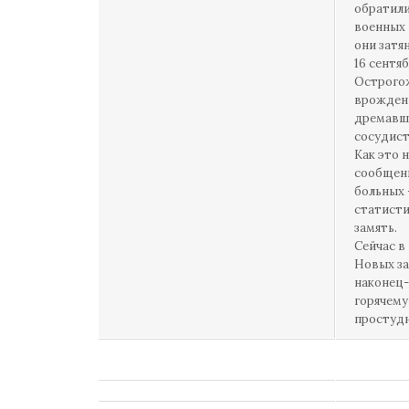
обратили
военных 
они затя
16 сентя
Острогож
врожденн
дремавши
сосудист
Как это 
сообщени
больных 
статисти
замять.
Сейчас в
Новых за
наконец-
горячему
простудн