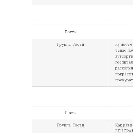
Гость
Группа: Гости
ну почем
тепло по
аутсорти
госпитал
раскопки
покрашен
прокурат
Гость
Группа: Гости
Как раз в
ГЕНЕРА