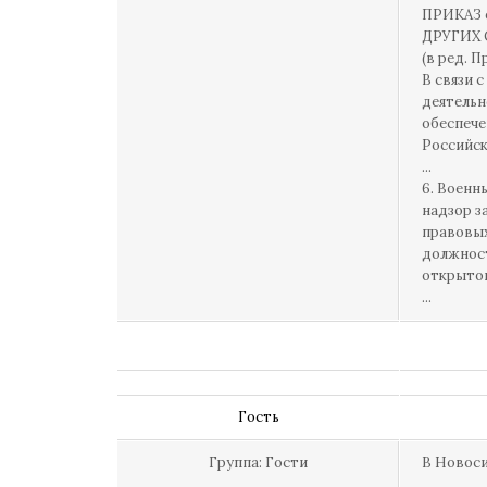
ПРИКАЗ 
ДРУГИХ
(в ред. П
В связи 
деятельн
обеспече
Российск
...
6. Военн
надзор з
правовых
должност
открытог
...
Гость
Группа: Гости
В Новоси