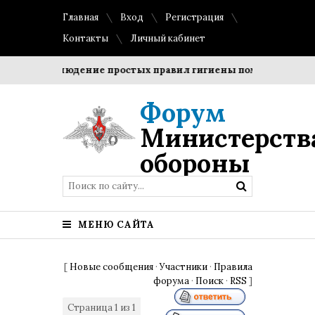
Главная
Вход
Регистрация
Контакты
Личный кабинет
ки?
Соблюдение простых правил гигиены помогает сохрани
Форум
Министерств
обороны
МЕНЮ САЙТА
[
Новые сообщения
·
Участники
·
Правила
форума
·
Поиск
·
RSS
]
Страница
1
из
1