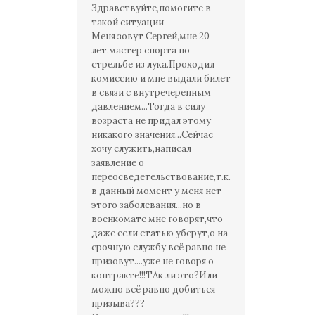
Здравствуйте,помогите в
такой ситуации
Меня зовут Сергей,мне 20
лет,мастер спорта по
стрельбе из лука.Проходил
комиссию и мне выдали билет
в связи с внутречерепным
давлением...Тогда в силу
возраста не придал этому
никакого значения...Сейчас
хочу служить,написал
заявление о
переосведетельствование,т.к.
в данный момент у меня нет
этого заболевания...но в
военкомате мне говорят,что
даже если статью уберут,о на
срочную службу всё равно не
призовут....уже не говоря о
контракте!!!ТАк ли это?Или
можно всё равно добиться
призыва???