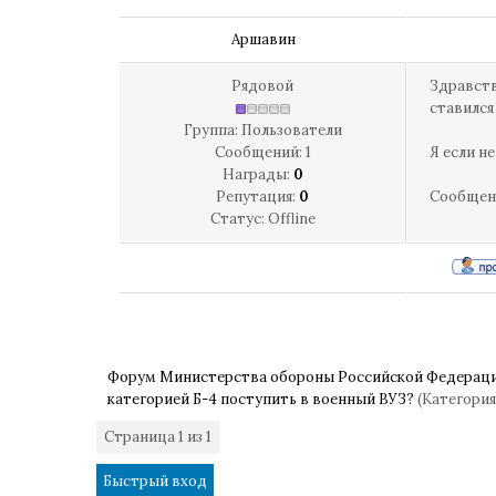
Аршавин
Рядовой
Здравств
ставился
Группа: Пользователи
Сообщений:
1
Я если н
Награды:
0
Репутация:
0
Сообщен
Статус:
Offline
Форум Министерства обороны Российской Федерац
категорией Б-4 поступить в военный ВУЗ?
(Категория
Страница
1
из
1
1