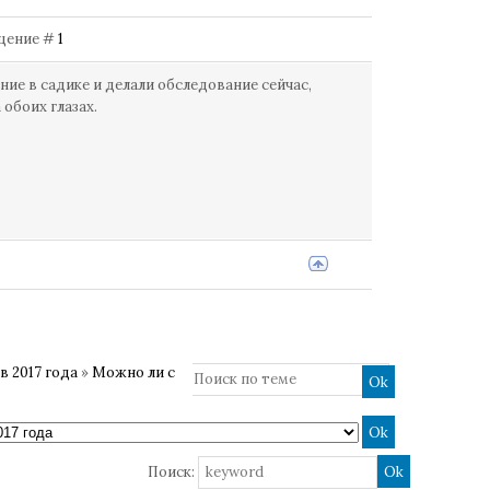
общение #
1
ание в садике и делали обследование сейчас,
 обоих глазах.
 2017 года
»
Можно ли с
Поиск: