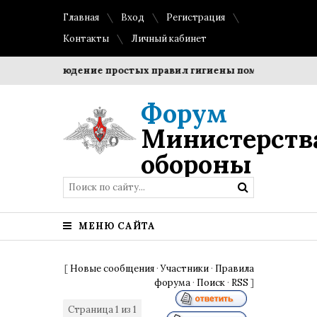
Главная
Вход
Регистрация
Контакты
Личный кабинет
и?
Соблюдение простых правил гигиены помогает сохрани
Форум
Министерств
обороны
МЕНЮ САЙТА
[
Новые сообщения
·
Участники
·
Правила
форума
·
Поиск
·
RSS
]
Страница
1
из
1