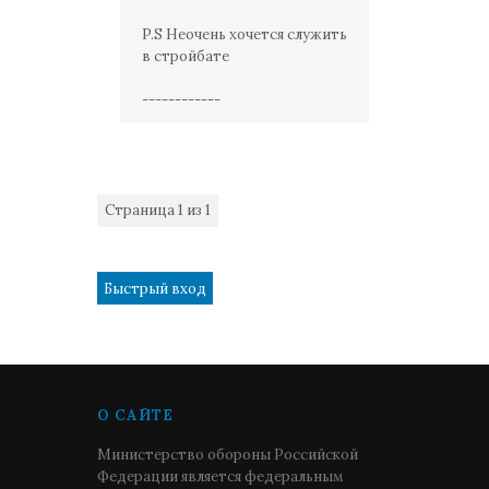
P.S Неочень хочется служить
в стройбате
------------
Страница
1
из
1
1
О САЙТЕ
Министерство обороны Российской
Федерации является федеральным