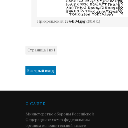
Прикрепления:
1844104.jpg
(291.6 Kb)
Страница
1
из
1
1
О САЙТЕ
Министерство обороны Российской
Федерации является федеральным
органом исполнительной власти