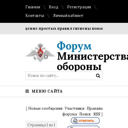
Главная
Вход
Регистрация
Контакты
Личный кабинет
Соблюдение простых правил гигиены помогает сохранить 
Форум
Министерств
обороны
МЕНЮ САЙТА
[
Новые сообщения
·
Участники
·
Правила
форума
·
Поиск
·
RSS
]
Страница
1
из
1