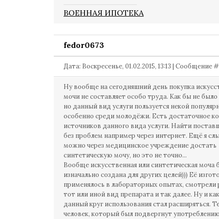
ВОЕННАЯ ИПОТЕКА
fedor0673
Дата: Воскресенье, 01.02.2015, 13:13 | Сообщение 
Ну вообще на сегодняшний день покупка искус
мочи не составляет особо труда. Как бы не было
но данный вид услуги пользуется некой популяр
особенно среди молодёжи. Есть достаточное к
источников данного вида услуги. Найти поста
без проблем например через интернет. Ещё я сл
можно через медицинское учреждение достать
синтетическую мочу, но это не точно...
Вообще искусственная или синтетическая моча 
изначально создана для других целей))) Её изгот
применялось в лабораторных опытах, смотрели 
тот или иной вид препарата и так далее. Ну и ка
данный круг использования стал расширяться. Т
человек, который был подвергнут употреблени