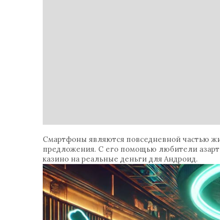
Смартфоны являются повседневной частью жи
предложения. С его помощью любители азарта
казино на реальные деньги для Андроид.