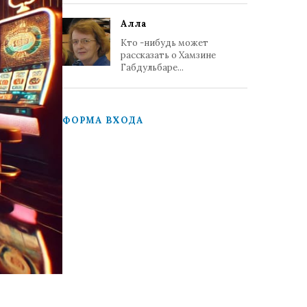
Алла
Кто -нибудь может
рассказать о Хамзине
Габдульбаре...
ФОРМА ВХОДА