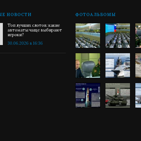
ЫЕ НОВОСТИ
ФОТОАЛЬБОМЫ
Топ лучших слотов: какие
автоматы чаще выбирают
игроки?
30.06.2026 в 16:36