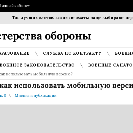
Личный кабинет
оп лучших слотов: какие автоматы чаще выбирают игроки?
терства обороны
БРАЗОВАНИЕ
СЛУЖБА ПО КОНТРАКТУ
ВОЕНН
ВОЕННОЕ ЗАКОНОДАТЕЛЬСТВО
ВОЕННЫЕ САНАТО
 как использовать мобильную версию?
 как использовать мобильную верс
: 0
Мнения и публикации