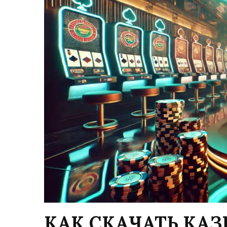
КАК СКАЧАТЬ КА