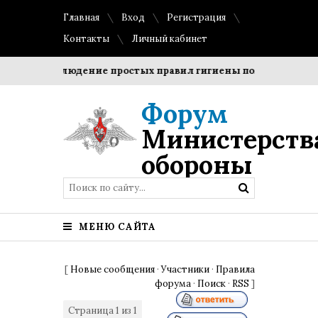
Главная
Вход
Регистрация
Контакты
Личный кабинет
ки?
Соблюдение простых правил гигиены помогает сохрани
Форум
Министерств
обороны
МЕНЮ САЙТА
[
Новые сообщения
·
Участники
·
Правила
форума
·
Поиск
·
RSS
]
Страница
1
из
1