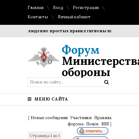
Главная
Вход
Регистрация
Контакты
Личный кабинет
оки?
Соблюдение простых правил гигиены помогает сохран
Форум
Министерств
обороны
МЕНЮ САЙТА
[
Новые сообщения
·
Участники
·
Правила
форума
·
Поиск
·
RSS
]
Страница
1
из
1