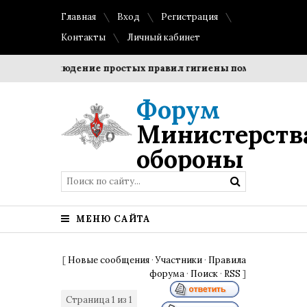
Главная
Вход
Регистрация
Контакты
Личный кабинет
?
Соблюдение простых правил гигиены помогает сохранит
Форум
Министерств
обороны
МЕНЮ САЙТА
[
Новые сообщения
·
Участники
·
Правила
форума
·
Поиск
·
RSS
]
Страница
1
из
1