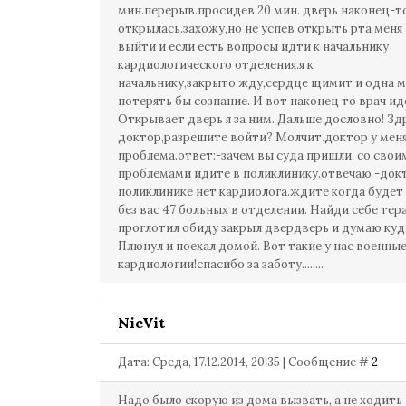
мин.перерыв.просидев 20 мин. дверь наконец-т
открылась.захожу,но не успев открыть рта меня
выйти и если есть вопросы идти к начальнику
кардиологического отделения.я к
начальнику,закрыто,жду,сердце щимит и одна м
потерять бы сознание. И вот наконец то врач ид
Открывает дверь я за ним. Дальше дословно! З
доктор,разрешите войти? Молчит.доктор у мен
проблема.ответ:-зачем вы суда пришли, со свои
проблемами идите в поликлинику.отвечаю -док
поликлинике нет кардиолога.ждите когда будет .
без вас 47 больных в отделении. Найди себе тер
проглотил обиду закрыл двердверь и думаю куд
Плюнул и поехал домой. Вот такие у нас военны
кардиологии!спасибо за заботу........
NicVit
Дата: Среда, 17.12.2014, 20:35 | Сообщение #
2
Надо было скорую из дома вызвать, а не ходить