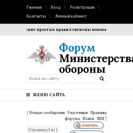
Главная
Вход
Регистрация
Контакты
Личный кабинет
Соблюдение простых правил гигиены помогает сохранить 
Форум
Министерств
обороны
МЕНЮ САЙТА
[
Новые сообщения
·
Участники
·
Правила
форума
·
Поиск
·
RSS
]
Страница
1
из
1