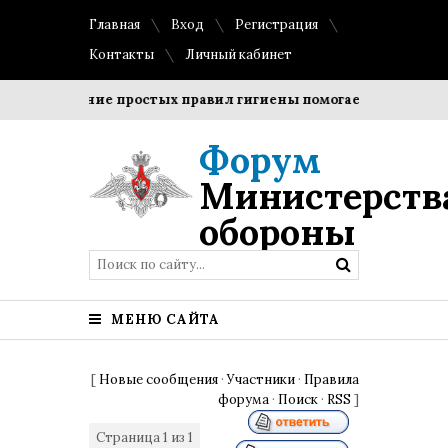
Главная
Вход
Регистрация
Контакты
Личный кабинет
Соблюдение простых правил гигиены помогает сохранить п
Форум
Министерств
обороны
МЕНЮ САЙТА
[
Новые сообщения
·
Участники
·
Правила
форума
·
Поиск
·
RSS
]
Страница
1
из
1