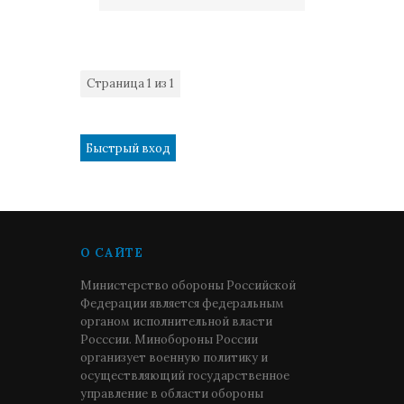
Страница
1
из
1
1
О САЙТЕ
Министерство обороны Российской
Федерации является федеральным
органом исполнительной власти
Росссии. Минобороны России
организует военную политику и
осуществляющий государственное
управление в области обороны