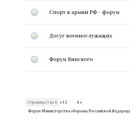
Спорт в армии РФ - форум
Досуг военнослужащих
Форум Винского
Страница
3
из
4
«
1
2
3
4
»
Форум Министерства обороны Российской Федерац