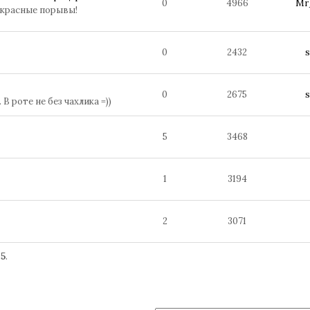
0
4966
Mr
екрасные порывы!
0
2432
0
2675
В роте не без чахлика =))
5
3468
1
3194
2
3071
25
.