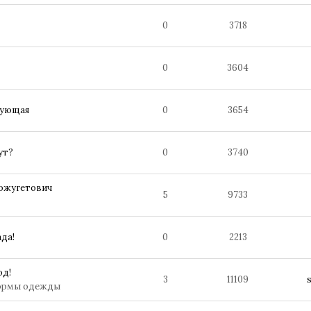
0
3718
0
3604
дующая
0
3654
ут?
0
3740
ожугетович
5
9733
ада!
0
2213
од!
3
11109
формы одежды