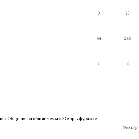
3
13
44
240
1
2
ии
»
Общение на общие темы
»
Юмор в фуражке
Фильтр 