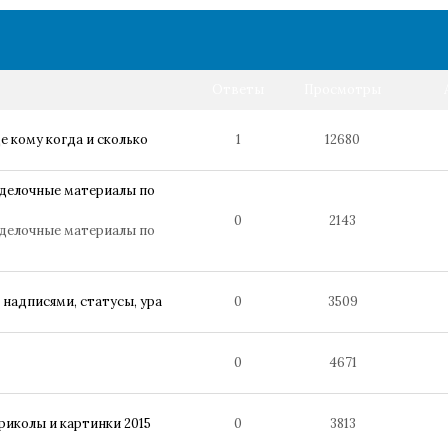
Ответы
Просмотры
 кому когда и сколько
1
12680
тделочные материалы по
0
2143
тделочные материалы по
 надписями, статусы, ура
0
3509
0
4671
иколы и картинки 2015
0
3813