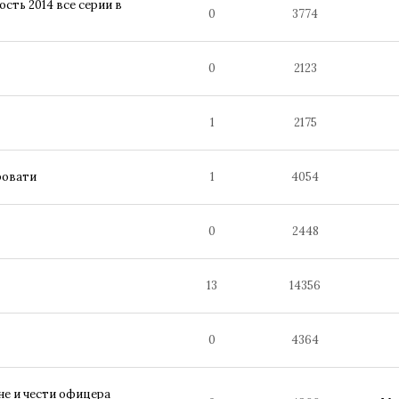
сть 2014 все серии в
0
3774
0
2123
1
2175
ровати
1
4054
0
2448
13
14356
0
4364
не и чести офицера