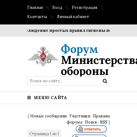
Главная
Вход
Регистрация
Контакты
Личный кабинет
ки?
Соблюдение простых правил гигиены помогает сохран
Форум
Министерств
обороны
МЕНЮ САЙТА
[
Новые сообщения
·
Участники
·
Правила
форума
·
Поиск
·
RSS
]
Страница
1
из
1