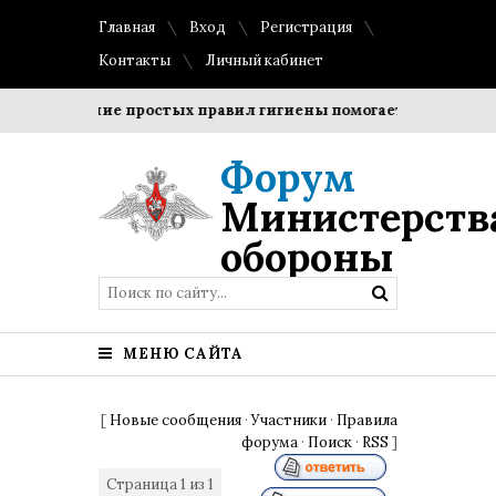
Главная
Вход
Регистрация
Контакты
Личный кабинет
Соблюдение простых правил гигиены помогает сохранить пр
Форум
Министерств
обороны
МЕНЮ САЙТА
[
Новые сообщения
·
Участники
·
Правила
форума
·
Поиск
·
RSS
]
Страница
1
из
1