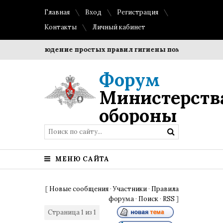
Главная
Вход
Регистрация
Контакты
Личный кабинет
и?
Соблюдение простых правил гигиены помогает сохрани
Форум
Министерств
обороны
МЕНЮ САЙТА
[
Новые сообщения
·
Участники
·
Правила
форума
·
Поиск
·
RSS
]
Страница
1
из
1