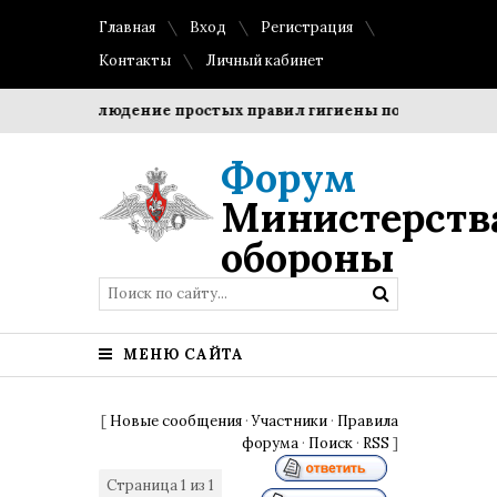
Главная
Вход
Регистрация
Контакты
Личный кабинет
ки?
Соблюдение простых правил гигиены помогает сохран
Форум
Министерств
обороны
МЕНЮ САЙТА
[
Новые сообщения
·
Участники
·
Правила
форума
·
Поиск
·
RSS
]
Страница
1
из
1