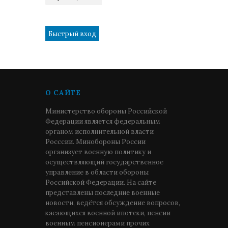
1
О САЙТЕ
Министерство обороны Российской
Федерации является федеральным
органом исполнительной власти
Росссии. Минобороны России
организует военную политику и
осуществляющий государственное
управление в области обороны
Российской Федерации. На сайте
представлены последние военные
новости, ведётся обсуждение вопросов,
касающихся военной ипотеки, пенсии
военным пенсионерами прочих