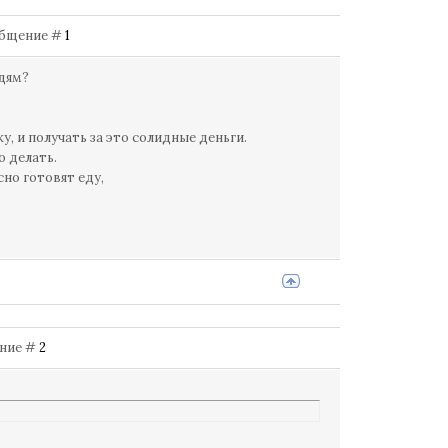
Сообщение #
1
юдям?
, и получать за это солидные деньги.
о делать.
сно готовят еду,
щение #
2