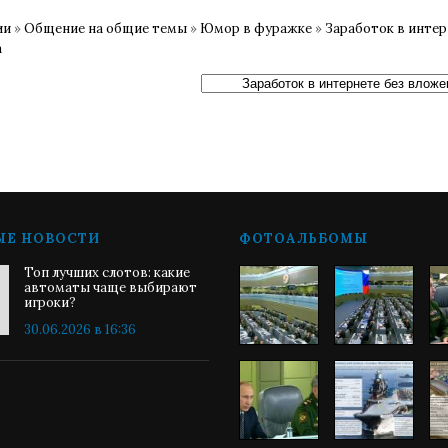
ии
»
Общение на общие темы
»
Юмор в фуражке
»
Заработок в интер
а
ЫЕ НОВОСТИ
ФОТОАЛЬБОМЫ
Топ лучших слотов: какие
автоматы чаще выбирают
игроки?
30.06.2026 в 16:36