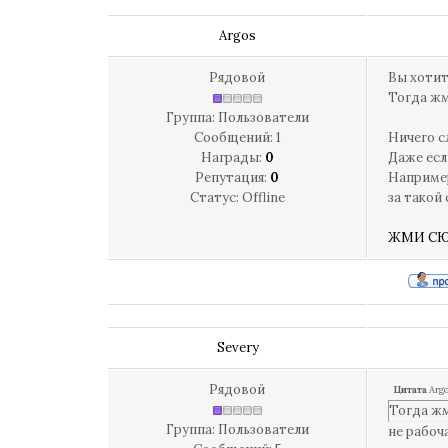
Argos
Рядовой
Вы хотит
Тогда жм
Группа: Пользователи
Сообщений:
1
Ничего с
Награды:
0
Даже есл
Репутация:
0
Например
Статус:
Offline
за такой
ЖМИ С
Severy
Рядовой
Цитата
Arg
Тогда ж
Группа: Пользователи
не рабоч