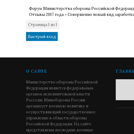
Форум Министерства обороны Российской Федерац
Отзывы 2017 года
»
Совершенно новый вид заработк
Страница
1
из
1
1
О САЙТЕ
ГЛАВН
Министерство обороны Российской
Федерации является федеральным
органом исполнительной власти
Росссии. Минобороны России
организует военную политику и
осуществляющий государственное
управление в области обороны
Российской Федерации. На сайте
представлены последние военные