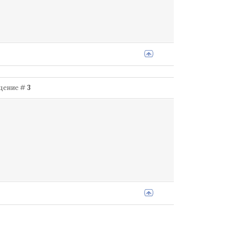
общение #
3