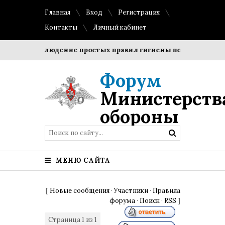
Главная
Вход
Регистрация
Контакты
Личный кабинет
ки?
Соблюдение простых правил гигиены помогает сохран
Форум
Министерств
обороны
МЕНЮ САЙТА
[
Новые сообщения
·
Участники
·
Правила
форума
·
Поиск
·
RSS
]
Страница
1
из
1