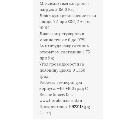
Максимальная мощность
нагрузки: 1500 Вт;
Действующее значение тока
анода: 7 А при 80С, 2 А при
100С;
Диапазон регулировки
мощности: от 0 до 97%;
Амплитуда напряжения в
открытом состоянии: 1,75
при 8 А;
Угол проводимости за
половину цикла: 0 …150
град.;
Рабочая температура
корпуса: -40..+100 град С;
Вес не более: 15 г.
www.borabun.narod.ru
Прикрепления:
9923118.jpg
(7.9 Kb)