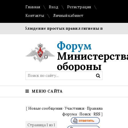
Главная
Вход
Регистрация
Контакты
Личный кабинет
оки?
Соблюдение простых правил гигиены помогает сохра
Форум
Министерств
обороны
МЕНЮ САЙТА
[
Новые сообщения
·
Участники
·
Правила
форума
·
Поиск
·
RSS
]
Страница
1
из
1