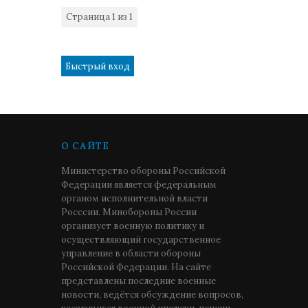
Страница
1
из
1
1
О САЙТЕ
Министерство обороны Российской
Федерации является федеральным
органом исполнительной власти
Росссии. Минобороны России
организует военную политику и
осуществляющий государственное
управление в области обороны
Российской Федерации. На сайте
представлены последние военные
новости, ведётся обсуждение вопросов,