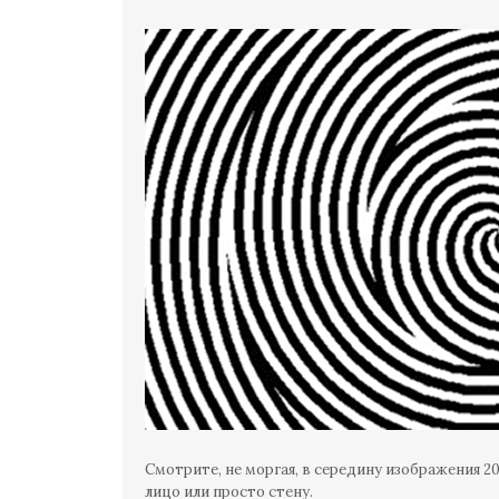
Смотрите, не моргая, в середину изображения 20
лицо или просто стену.