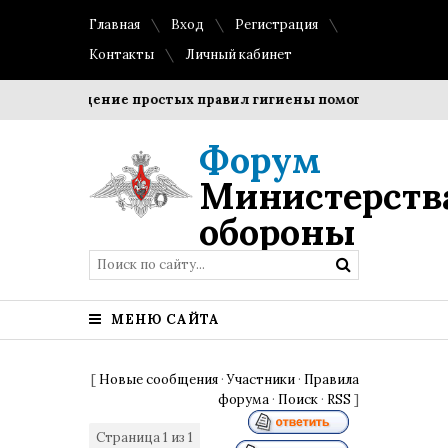
Главная
Вход
Регистрация
Контакты
Личный кабинет
блюдение простых правил гигиены помогает сохранить проз
Форум
Министерств
обороны
МЕНЮ САЙТА
[
Новые сообщения
·
Участники
·
Правила
форума
·
Поиск
·
RSS
]
Страница
1
из
1