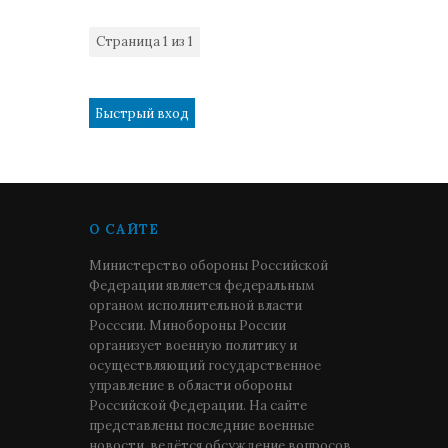
Страница
1
из
1
1
О САЙТЕ
Министерство обороны Российской
Федерации является федеральным
органом исполнительной власти
Росссии. Минобороны России
организует военную политику и
осуществляющий государственное
управление в области обороны
Российской Федерации. На сайте
представлены последние военные
новости, ведётся обсуждение вопросов,