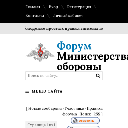
Главная
Вход
Регистрация
Контакты
Личный кабинет
ки?
Соблюдение простых правил гигиены помогает сохран
Форум
Министерств
обороны
МЕНЮ САЙТА
[
Новые сообщения
·
Участники
·
Правила
форума
·
Поиск
·
RSS
]
Страница
1
из
1