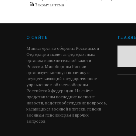
Закрытая тема
О САЙТЕ
ГЛАВН
Министерство обороны Российской
Федерации является федеральным
органом исполнительной власти
Росссии. Минобороны России
организует военную политику и
осуществляющий государственное
управление в области обороны
Российской Федерации. На сайте
представлены последние военные
новости, ведётся обсуждение вопросов,
касающихся военной ипотеки, пенсии
военным пенсионерами прочих
вопросов.