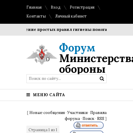
Главная
Вход
Регистрация
Контакты
Личный кабинет
Соблюдение простых правил гигиены помогает сохранить 
Форум
Министерств
обороны
МЕНЮ САЙТА
[
Новые сообщения
·
Участники
·
Правила
форума
·
Поиск
·
RSS
]
Страница
1
из
1