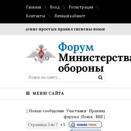
Главная
Вход
Регистрация
Контакты
Личный кабинет
Соблюдение простых правил гигиены помогает сохранить 
Форум
Министерств
обороны
МЕНЮ САЙТА
[
Новые сообщения
·
Участники
·
Правила
форума
·
Поиск
·
RSS
]
Страница
3
из
7
«
1