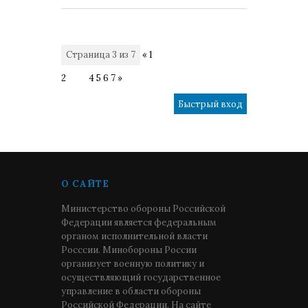
Страница
3
из
7
«
1
2
3
4
5
6
7
»
О САЙТЕ
Министерство обороны Российской
Федерации является федеральным
органом исполнительной власти
Росссии. Минобороны России
организует военную политику и
осуществляющий государственное
управление в области обороны
Российской Федерации. На сайте