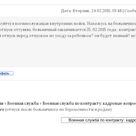
Дата: Вторник, 24.02.2015, 19:48 | Со
уйте) я военнослужащая внутренних войск. Нахожусь на больничном 
отпуск отгуляла. больничный заканчивается 25. 02.2015 года . контракт
 отпуск перед отпуском по уходу за ребенком? он будет полный? не 
ии
»
Военная служба
»
Военная служба по контракту: кадровые вопр
го
(отпуск после больничного по беременности и родам)