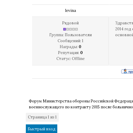
levina
Рядовой
Здравств
2014 год 
Группа: Пользователи
основной
Сообщений:
1
Награды:
0
Репутация:
0
Статус:
Offline
Форум Министерства обороны Российской Федерац
военнослужащего по контракту 2015 после больнично
Страница
1
из
1
1