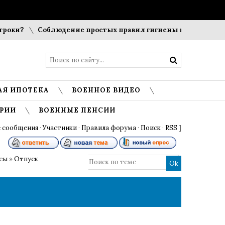
оки?
Соблюдение простых правил гигиены помогает сохра
АЯ ИПОТЕКА
ВОЕННОЕ ВИДЕО
РИИ
ВОЕННЫЕ ПЕНСИИ
 сообщения
·
Участники
·
Правила форума
·
Поиск
·
RSS
]
осы
»
Отпуск