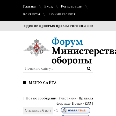
Главная
Вход
Регистрация
Контакты
Личный кабинет
и?
Соблюдение простых правил гигиены помогает сохрани
Форум
Министерств
обороны
МЕНЮ САЙТА
[
Новые сообщения
·
Участники
·
Правила
форума
·
Поиск
·
RSS
]
Страница
6
из
7
«
1