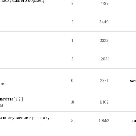
еннослужащего образец
2
7787
2
3449
1
3323
3
12081
0
2881
sav
ов
льготы
[
1
2
]
18
11162
ны
 поступлении вуз, школу
5
10552
r