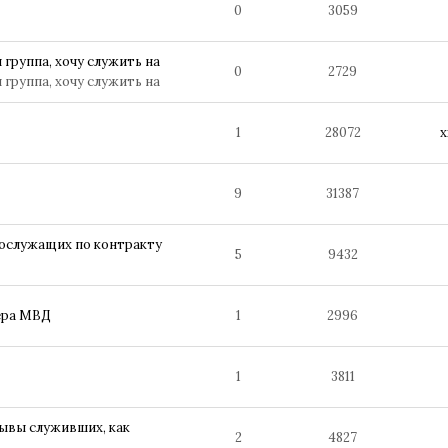
0
3059
 группа, хочу служить на
0
2729
 группа, хочу служить на
1
28072
x
9
31387
нослужащих по контракту
5
9432
ера МВД
1
2996
1
3811
зывы служивших, как
2
4827