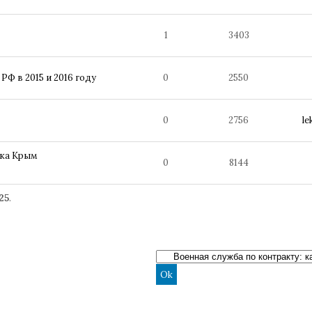
1
3403
Ф в 2015 и 2016 году
0
2550
0
2756
le
ика Крым
0
8144
25
.