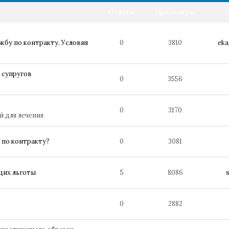
Ответы
Просмотры
жбу по контракту. Условия
0
3810
eka
 супругов
0
3556
0
3170
й для лечения
 по контракту?
0
3081
щих льготы
5
8086
0
2882