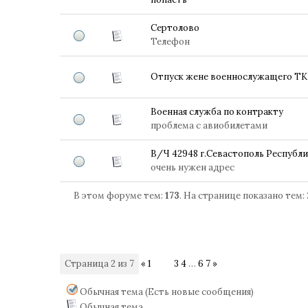
Сертолово
Телефон
Отпуск жене военнослужащего ТК Р
Военная служба по контракту
проблема с авиобилетами
В/Ч 42948 г.Севастополь Республ
очень нужен адрес
В этом форуме тем:
173
. На странице показано тем:
Страница
2
из
7
«
1
2
3
4
…
6
7
»
Обычная тема (Есть новые сообщения)
Обычная тема