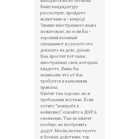
находится штаб Легиона.
Вашу кандидатуру
рассмотрят, пройдете
испытание и - вперёд!
Знание иностранного языка
желательно, но если Вы -
хороший военный
специалист и сумеете это
доказать на деле, думаю
Вам простят тот запас
иностранных слов, которым
владеете. Лишь бы
понимали, что от Вас
требуется и выполняли
приказы.
Платят там хорошо, но и
требования жёсткие. Если
хотите "поиграть в
войнушку", езжайте в ДНР,в
ополчение. Там не платят
вообще, но пострелять
дадут. Месяц поучаствуете
в боевых действиях, так