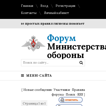
Главная
Вход
Регистрация
Контакты
Личный кабинет
Соблюдение простых правил гигиены помогает сохранить про
Форум
Министерств
обороны
МЕНЮ САЙТА
[
Новые сообщения
·
Участники
·
Правила
форума
·
Поиск
·
RSS
]
Страница
1
из
1