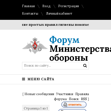
Главная
Вход
Регистрация
Контакты
Личный кабинет
Соблюдение простых правил гигиены помогает сохранить п
Форум
Министерств
обороны
МЕНЮ САЙТА
[
Новые сообщения
·
Участники
·
Правила
форума
·
Поиск
·
RSS
]
Страница
1
из
1