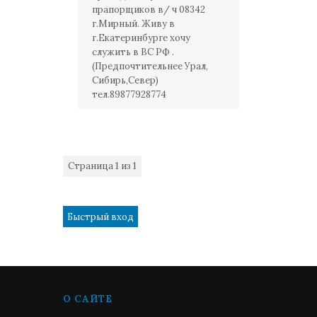
прапорщиков в/ ч 08342
г.Мирный. Живу в
г.Екатеринбурге хочу
служить в ВС РФ .
(Предпочтительнее Урал,
Сибирь,Север)
тел.89877928774
Страница
1
из
1
1
О САЙТЕ