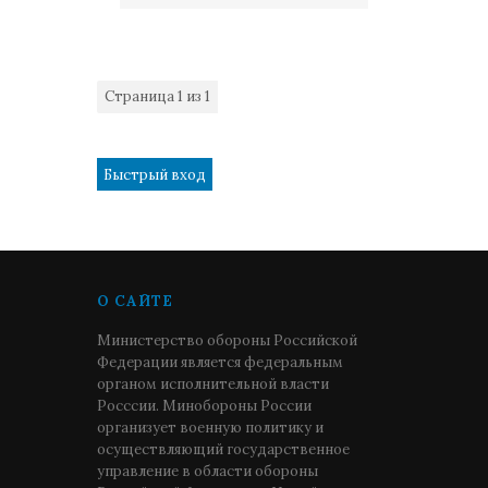
Страница
1
из
1
1
О САЙТЕ
Министерство обороны Российской
Федерации является федеральным
органом исполнительной власти
Росссии. Минобороны России
организует военную политику и
осуществляющий государственное
управление в области обороны