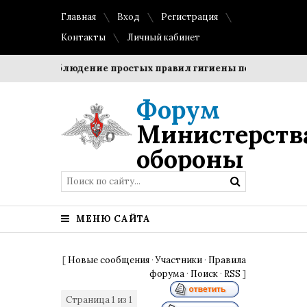
Главная
Вход
Регистрация
Контакты
Личный кабинет
оки?
Соблюдение простых правил гигиены помогает сохра
Форум
Министерств
обороны
МЕНЮ САЙТА
[
Новые сообщения
·
Участники
·
Правила
форума
·
Поиск
·
RSS
]
Страница
1
из
1