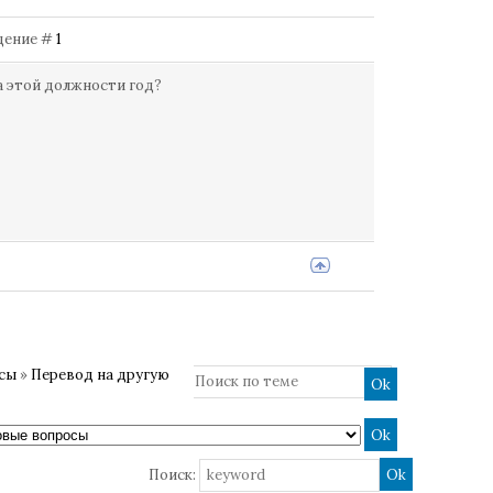
бщение #
1
а этой должности год?
осы
»
Перевод на другую
Поиск: