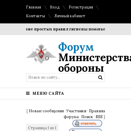
Главная
Вход
Регистрация
Контакты
Личный кабинет
Соблюдение простых правил гигиены помогает сохранить п
Форум
Министерств
обороны
МЕНЮ САЙТА
[
Новые сообщения
·
Участники
·
Правила
форума
·
Поиск
·
RSS
]
Страница
1
из
1