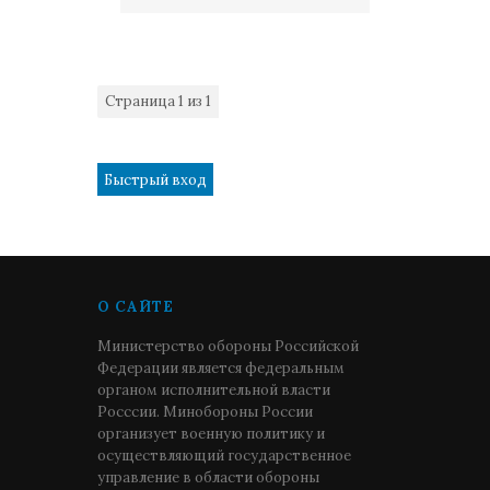
Страница
1
из
1
1
О САЙТЕ
Министерство обороны Российской
Федерации является федеральным
органом исполнительной власти
Росссии. Минобороны России
организует военную политику и
осуществляющий государственное
управление в области обороны