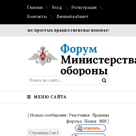
Главная
Вход
Регистрация
Контакты
Личный кабинет
Соблюдение простых правил гигиены помогает сохранить пр
Форум
Министерств
обороны
МЕНЮ САЙТА
[
Новые сообщения
·
Участники
·
Правила
форума
·
Поиск
·
RSS
]
Страница
1
из
1