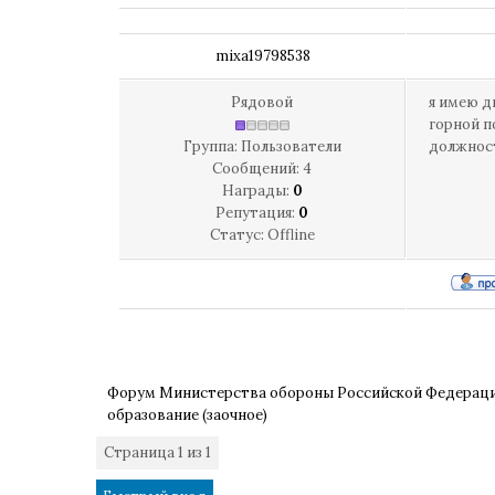
mixa19798538
Рядовой
я имею д
горной п
Группа: Пользователи
должност
Сообщений:
4
Награды:
0
Репутация:
0
Статус:
Offline
Форум Министерства обороны Российской Федерац
образование (заочное)
Страница
1
из
1
1