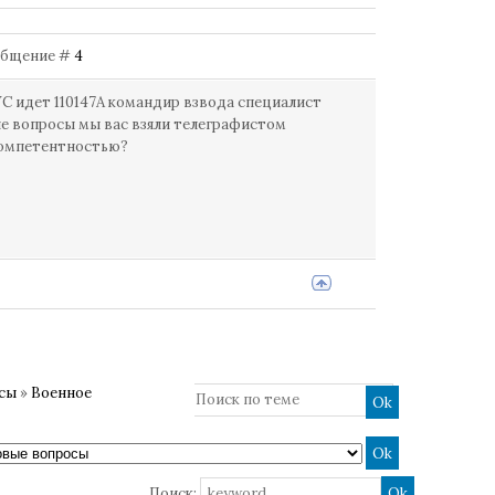
Сообщение #
4
УС идет 110147А командир взвода специалист
ые вопросы мы вас взяли телеграфистом
компетентностью?
осы
»
Военное
Поиск: