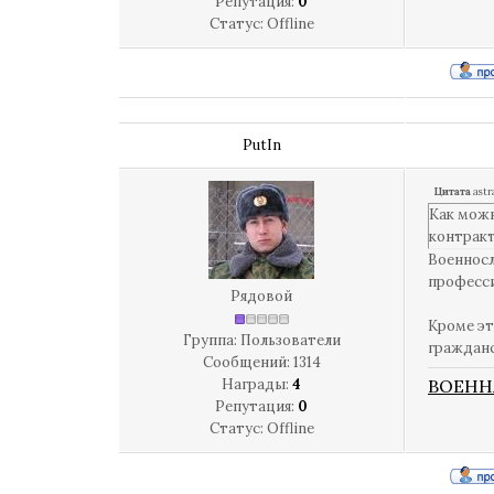
Репутация:
0
Статус:
Offline
PutIn
Цитата
astr
Как можн
контрак
Военносл
професси
Рядовой
Кроме эт
Группа: Пользователи
гражданс
Сообщений:
1314
Награды:
4
ВОЕНН
Репутация:
0
Статус:
Offline