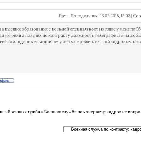
Дата: Понедельник, 23.02.2015, 15:02 | 
ва высших образования с военной специальностью плюс у меня по В
одготовки а получил по контракту должность телеграфиста на люб
ей командиров взводов нету что мне делать с такой кадровым не
ии
»
Военная служба
»
Военная служба по контракту: кадровые вопр