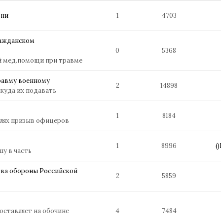
зни
1
4703
ражданском
0
5368
й мед.помощи при травме
травму военному
2
14898
куда их подавать
1
8184
алях призыв офицеров
1
8996
(
шу в часть
ва обороны Российской
2
5859
оставляет на обочине
4
7484