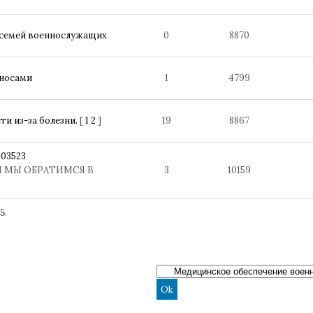
 семей военнослужащих
0
8870
зносами
1
4799
и из-за болезни.
[
1
2
]
19
8867
03523
 МЫ ОБРАТИМСЯ В
3
10159
5
.