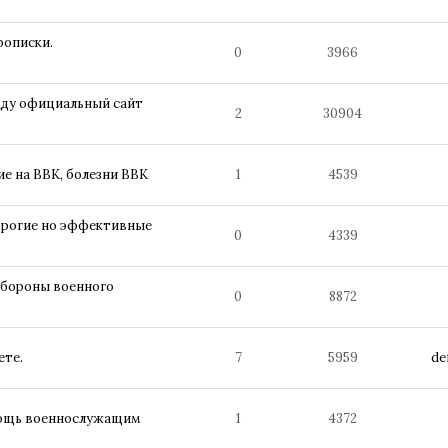
рописки.
0
3966
оду официальный сайт
2
30904
е на ВВК, болезни ВВК
1
4539
рогие но эффективные
0
4339
обороны военного
0
8872
ете.
7
5959
de
мощь военнослужащим
1
4372