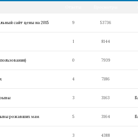
Ответы
Просмотры
ьный сайт цены на 2015
9
53736
1
8144
пользования)
0
7939
х
4
7186
тзывы
3
3163
Б
тзывы рожавших мам
5
3164
Б
3
4388