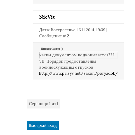
NicVit
Дата: Воскресенье, 16.11.2014, 19:39 |
Сообщение #
2
Цитата
Casper
(
)
каким документом подковывается???
VII. Порядок предоставления
военнослужащим отпусков
http://www.prizyv.net/zakon/poryadok/
Страница
1
из
1
1