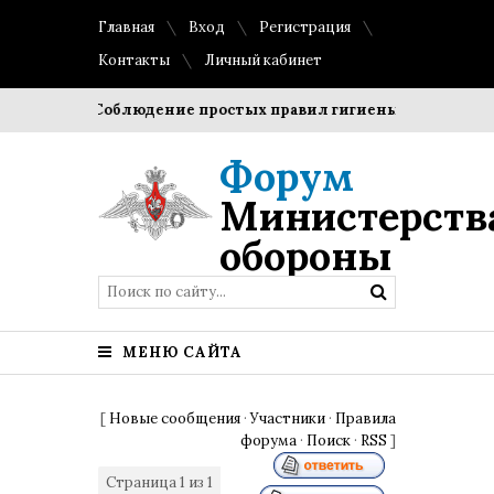
Главная
Вход
Регистрация
Контакты
Личный кабинет
гроки?
Соблюдение простых правил гигиены помогает сох
Форум
Министерств
обороны
МЕНЮ САЙТА
[
Новые сообщения
·
Участники
·
Правила
форума
·
Поиск
·
RSS
]
Страница
1
из
1