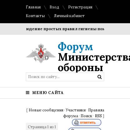
Главная
Вход
Регистрация
Контакты
Личный кабинет
и?
Соблюдение простых правил гигиены помогает сохрани
Форум
Министерств
обороны
МЕНЮ САЙТА
[
Новые сообщения
·
Участники
·
Правила
форума
·
Поиск
·
RSS
]
Страница
1
из
1