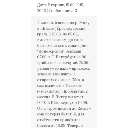
Дата: Вторник, 15.09.2015,
20:16 | Сообщение #
3
Я военный пенсионер. Живу
в г.Ейске ( Краснодарский
край). С 15.06. по 05.07.,
вместе с сыном, должны
были лечиться в санатории
"Приозерский". Выехали
07.06. в С-Петербург. 14.06.-
прибыли в санаторий. 25.06.
у меня умер папа - пришлось
лечение закончить. Я
отправляю сына в Ейск, а
сам вылетаю в Ташкент
(Узбекистан). Пробыл там 2
месяца. В Питер вылетел
18.08. В Ейск вернулся 10.09.
От Староминской до Ейска -
сын потерял билет. Я, для
отчётности привёз два
билета от 10.09. Теперь в