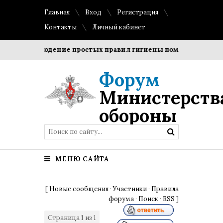
Главная
Вход
Регистрация
Контакты
Личный кабинет
?
Соблюдение простых правил гигиены помогает сохранит
Форум
Министерств
обороны
МЕНЮ САЙТА
[
Новые сообщения
·
Участники
·
Правила
форума
·
Поиск
·
RSS
]
Страница
1
из
1