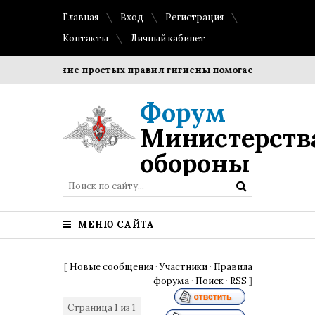
Главная
Вход
Регистрация
Контакты
Личный кабинет
Соблюдение простых правил гигиены помогает сохранить пр
Форум
Министерств
обороны
МЕНЮ САЙТА
[
Новые сообщения
·
Участники
·
Правила
форума
·
Поиск
·
RSS
]
Страница
1
из
1