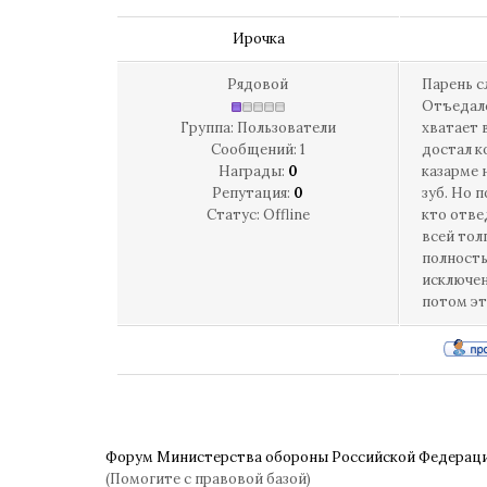
Ирочка
Рядовой
Парень с
Отъедалс
Группа: Пользователи
хватает 
Сообщений:
1
достал к
Награды:
0
казарме 
Репутация:
0
зуб. Но 
Статус:
Offline
кто отве
всей тол
полность
исключен
потом эт
Форум Министерства обороны Российской Федерац
(Помогите с правовой базой)