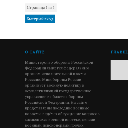
Страница
1
из
1
1
О САЙТЕ
ГЛАВН
Министерство обороны Российской
Федерации является федеральным
органом исполнительной власти
Росссии. Минобороны России
организует военную политику и
осуществляющий государственное
управление в области обороны
Российской Федерации. На сайте
представлены последние военные
новости, ведётся обсуждение вопросов,
касающихся военной ипотеки, пенсии
военным пенсионерами прочих