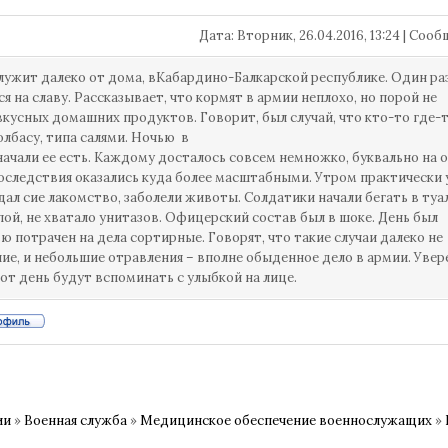
Дата: Вторник, 26.04.2016, 13:24 | Со
лужит далеко от дома, вКабардино-Балкарской республике. Один ра
я на славу. Рассказывает, что кормят в армии неплохо, но порой не
вкусных домашних продуктов. Говорит, был случай, что кто-то где-
олбасу, типа салями. Ночью в
начали ее есть. Каждому досталось совсем немножко, буквально на 
последствия оказались куда более масштабными. Утром практически у
дал сие лакомство, заболели животы. Солдатики начали бегать в туа
пой, не хватало унитазов. Офицерский состав был в шоке. День был
ю потрачен на дела сортирные. Говорят, что такие случаи далеко не
ие, и небольшие отравления – вполне обыденное дело в армии. Увер
от день будут вспоминать с улыбкой на лице.
ии
»
Военная служба
»
Медицинское обеспечение военнослужащих
»