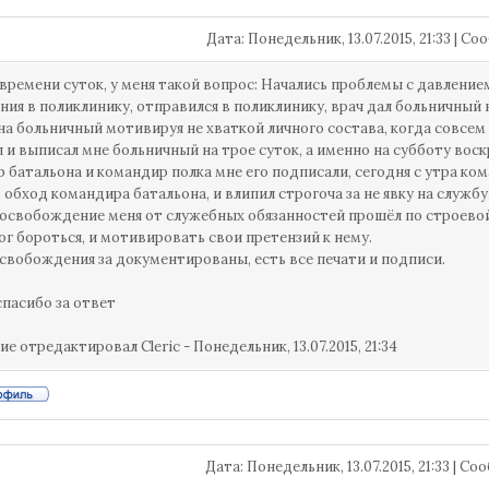
Дата: Понедельник, 13.07.2015, 21:33 | 
времени суток, у меня такой вопрос: Начались проблемы с давлением
ния в поликлинику, отправился в поликлинику, врач дал больничный 
на больничный мотивируя не хваткой личного состава, когда совсем 
 и выписал мне больничный на трое суток, а именно на субботу воскр
 батальона и командир полка мне его подписали, сегодня с утра ком
в обход командира батальона, и влипил строгоча за не явку на службу
 освобождение меня от служебных обязанностей прошёл по строевой
мог бороться, и мотивировать свои претензий к нему.
 освобождения за документированы, есть все печати и подписи.
спасибо за ответ
ие отредактировал
Cleric
-
Понедельник, 13.07.2015, 21:34
Дата: Понедельник, 13.07.2015, 21:33 | С