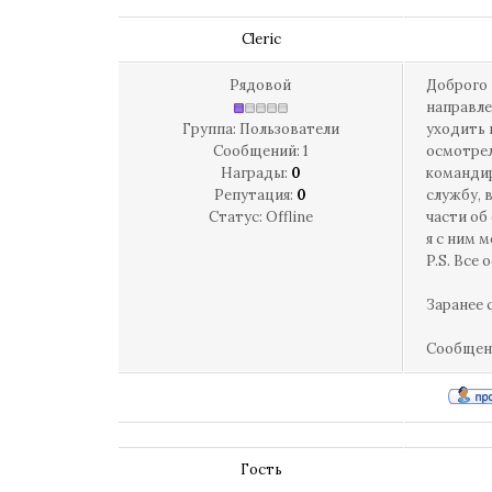
Cleric
Рядовой
Доброго 
направле
Группа: Пользователи
уходить 
Сообщений:
1
осмотрел
Награды:
0
командир
Репутация:
0
службу, 
Статус:
Offline
части об
я с ним 
P.S. Все
Заранее 
Сообщен
Гость