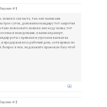
Сообщение #
1
, пошел в сан часть, там мне выписали
на трое суток, доложил командиру тот запретил
стало полоховато пошел к нач меду полка, тот
есенья и понедельник, я написал рапорт,
андир роты с криками и угрозами вызвал на
, и продержал весь рабочий день, хотя приказ по
. Вопрос в чем, подскажите правовую базу чтоб
ообщение #
2