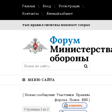
Главная
Вход
Регистрация
Контакты
Личный кабинет
е простых правил гигиены помогает сохранить прозрачност
Форум
Министерств
обороны
МЕНЮ САЙТА
[
Новые сообщения
·
Участники
·
Правила
форума
·
Поиск
·
RSS
]
Страница
1
из
2